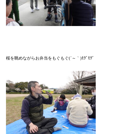
桜を眺めながらお弁当をもぐもぐ
(
´～｀
)
ﾓｸﾞﾓｸﾞ