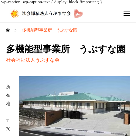
.wp-caption .wp-caption-text { display: block !important; }
多機能型事業所 うぶすな園
多機能型事業所 うぶすな園
社会福祉法人うぶすな会
所
在
地
〒
76