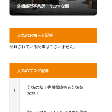
多機能型事業所 うぶすな園
障害者支援施設 丸亀さんさん荘
グループホームうぶすなⅠ・Ⅱ
人気のお知らせ記事
登録されている記事はございません。
人気のブログ記事
芸術の秋！香川県障害者芸術祭
1
2025！