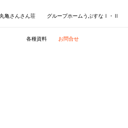
 丸亀さんさん荘
グループホームうぶすなⅠ・Ⅱ
各種資料
お問合せ
帰り旅行！神戸須磨シーワ
みんなで作ろう！『泳
！！
ぼりくん？！』
6.16
2026.05.21