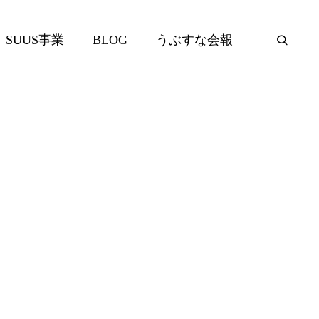
SUUS事業
BLOG
うぶすな会報
げ！こいの
春を満喫！保護者様とウォーキン
グ会！
2026.05.21