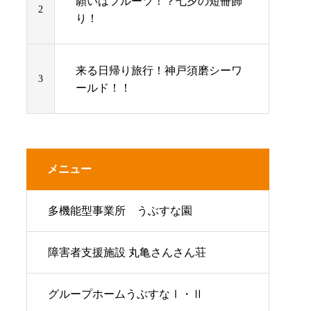
願いはフルーツ！？七夕の短冊飾
2
り！
来る日帰り旅行！神戸須磨シーワ
3
ールド！！
メニュー
多機能型事業所 うぶすな園
障害者支援施設 丸亀さんさん荘
グループホームうぶすなⅠ・Ⅱ