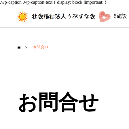
.wp-caption .wp-caption-text { display: block !important; }
多機能型事業所 うぶすな園
障害者支援施設
お問合せ
お問合せ
願いはフルーツ！？七夕の短冊飾
来る日
り！
ールド
2026.07.07
2026.0