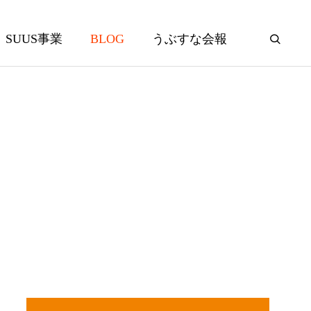
SUUS事業
BLOG
うぶすな会報
げ！こいの
春を満喫！保護者様とウォーキン
グ会！
2026.05.21