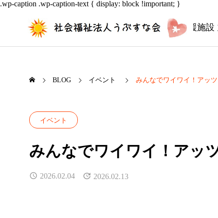
.wp-caption .wp-caption-text { display: block !important; }
多機能型事業所 うぶすな園
障害者支援施設
BLOG
イベント
みんなでワイワイ！アッツ
イベント
みんなでワイワイ！アッ
2026.02.04
2026.02.13
願いはフルーツ！？七夕の短冊飾
来る日
り！
ールド
2026.07.07
2026.0