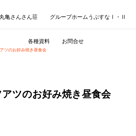
 丸亀さんさん荘
グループホームうぶすなⅠ・Ⅱ
各種資料
お問合せ
アツのお好み焼き昼食会
ツアツのお好み焼き昼食会
帰り旅行！神戸須磨シーワ
みんなで作ろう！『泳
！！
ぼりくん？！』
6.16
2026.05.21