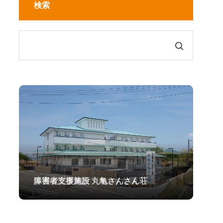
検索
多機能型事業所 うぶすな園
障害者支援施設 丸亀さんさん荘
グループホームうぶすなⅠ・Ⅱ