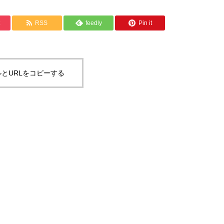
RSS
feedly
Pin it
とURLをコピーする